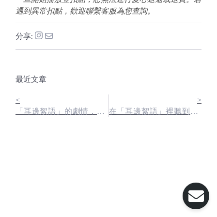
遇到異常扣點，歡迎聯繫客服為您查詢。
分享:
最近文章
<
>
「耳邊絮語」的劇情，會延續原本我和角色聊天的內容嗎？
在「耳邊絮語」裡聽到的語音，可以下載到手機保存，或分享給朋友嗎？