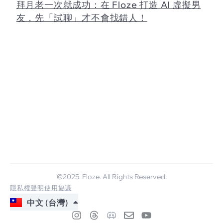
拜月老一次就成功：在 Floze 打造 AI 虛擬男
友，先「試聊」才不會找錯人！
©2025. Floze. All Rights Reserved.​
隱私權聲明
使用協議
中文 (台灣)
ENGLISH
I
T
E
Y
日本語