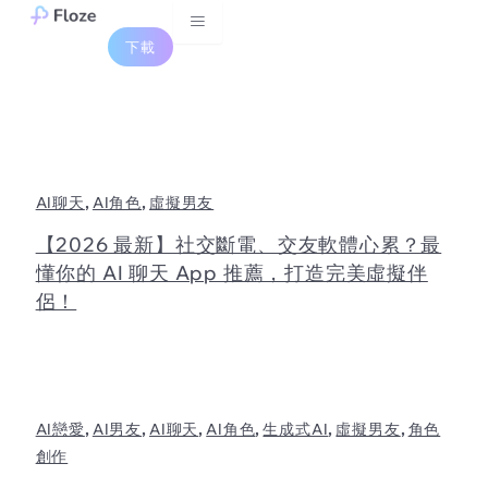
Skip
to
下載
content
,
,
AI聊天
AI角色
虛擬男友
【2026 最新】社交斷電、交友軟體心累？最
懂你的 AI 聊天 App 推薦，打造完美虛擬伴
侶！
,
,
,
,
,
,
AI戀愛
AI男友
AI聊天
AI角色
生成式AI
虛擬男友
角色
創作