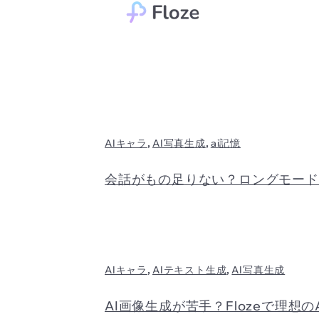
Skip
to
content
,
,
AIキャラ
AI写真生成
ai記憶
会話がもの足りない？ロングモード
,
,
AIキャラ
AIテキスト生成
AI写真生成
AI画像生成が苦手？Flozeで理