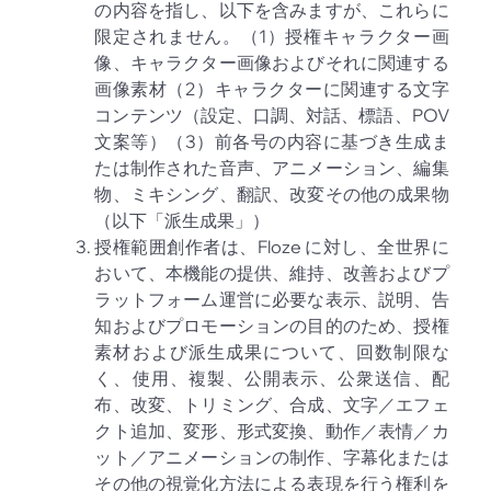
の内容を指し、以下を含みますが、これらに
限定されません。（1）授権キャラクター画
像、キャラクター画像およびそれに関連する
画像素材（2）キャラクターに関連する文字
コンテンツ（設定、口調、対話、標語、POV
文案等）（3）前各号の内容に基づき生成ま
たは制作された音声、アニメーション、編集
物、ミキシング、翻訳、改変その他の成果物
（以下「派生成果」）
授権範囲創作者は、Floze に対し、全世界に
おいて、本機能の提供、維持、改善およびプ
ラットフォーム運営に必要な表示、説明、告
知およびプロモーションの目的のため、授権
素材および派生成果について、回数制限な
く、使用、複製、公開表示、公衆送信、配
布、改変、トリミング、合成、文字／エフェ
クト追加、変形、形式変換、動作／表情／カ
ット／アニメーションの制作、字幕化または
その他の視覚化方法による表現を行う権利を