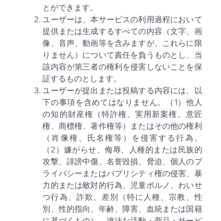
とができます。
ユーザーは、本サービスの利用過程において
提供または生成するすべての内容（文字、画
像、音声、動画等を含みますが、これらに限
りません）について責任を負うものとし、当
該内容が第三者の権利を侵害しないことを保
証するものとします。
ユーザーが提出または投稿する内容には、以
下の事項を含めてはなりません。（1）他人
の知的財産権（特許権、実用新案権、意匠
権、商標権、著作権等）またはその他の権利
（肖像権、氏名権等）を侵害する行為。
（2）嫌がらせ、侮辱、人種的または民族的
攻撃、誹謗中傷、名誉毀損、脅迫、個人のプ
ライバシーまたはパブリシティ権の侵害、暴
力的または敵対的行為、児童ポルノ、わいせ
つ行為、詐欺、差別（特に人種、宗教、性
別、性的指向、年齢、障害、血統または国籍
に基づくもの）、違法な活動・商品・サービ