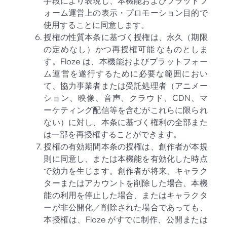
手段により表現し、本機能およびプラットフ
ォーム運営上の表示・プロモーション目的で
使用することに同意します。
授権の性質本条に基づく授権は、永久（期限
の定めなし）かつ再授権可能 なものとしま
す。Floze は、本機能およびプラットフォー
ム運営を遂行するために必要な範囲におい
て、協力事業者または受託処理者（アニメー
ション、映像、音声、クラウド、CDN、マ
ーケティング配信等を含むがこれらに限られ
ない）に対し、本条に基づく権利の全部また
は一部を再授権することができます。
授権の有効期間本条の授権は、創作者が本規
則に同意し、または本機能を有効化した時点
で効力を生じます。創作者が将来、キャラク
ターまたはアカウントを削除した場合、本機
能の利用を停止した場合、またはキャラクタ
ーが非公開化／削除された場合であっても、
本授権は、Floze がすでに制作、公開または