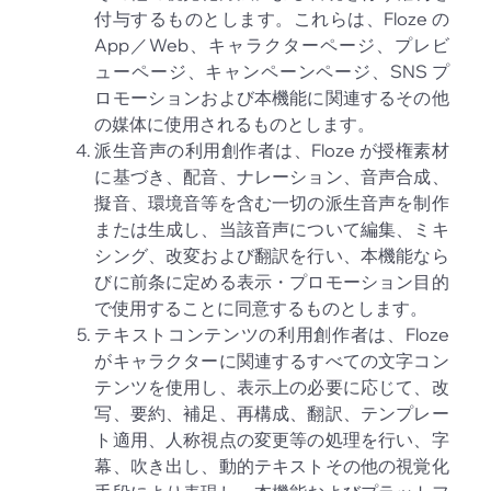
付与するものとします。これらは、Floze の
App／Web、キャラクターページ、プレビ
ューページ、キャンペーンページ、SNS プ
ロモーションおよび本機能に関連するその他
の媒体に使用されるものとします。
派生音声の利用創作者は、Floze が授権素材
に基づき、配音、ナレーション、音声合成、
擬音、環境音等を含む一切の派生音声を制作
または生成し、当該音声について編集、ミキ
シング、改変および翻訳を行い、本機能なら
びに前条に定める表示・プロモーション目的
で使用することに同意するものとします。
テキストコンテンツの利用創作者は、Floze
がキャラクターに関連するすべての文字コン
テンツを使用し、表示上の必要に応じて、改
写、要約、補足、再構成、翻訳、テンプレー
ト適用、人称視点の変更等の処理を行い、字
幕、吹き出し、動的テキストその他の視覚化