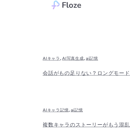
Skip
to
content
,
,
AIキャラ
AI写真生成
ai記憶
会話がもの足りない？ロングモード
,
AIキャラ記憶
ai記憶
複数キャラのストーリーがもう混乱