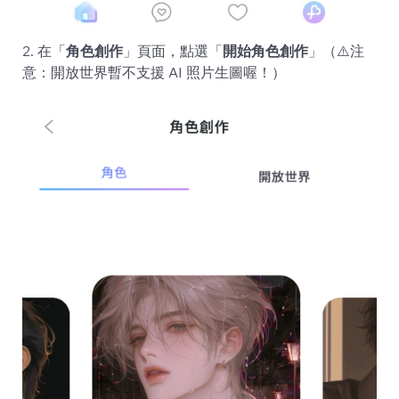
2. 在「
角色創作
」頁面，點選「
開始角色創作
」（⚠️注
意：開放世界暫不支援 AI 照片生圖喔！）