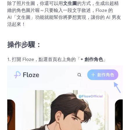
除了照片生圖，你還可以用
文生圖
的方式，生成出超精
緻的角色圖片喔～只要輸入一段文字敘述，Floze 的
AI「文生圖」功能就能幫你將夢想實現，讓你的 AI 男友
活起來！
操作步驟：
1. 打開 Floze，點選首頁右上角的「
+ 創作角色
」