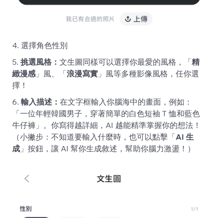
4. 選擇角色性別
5.
挑選風格：
文生圖同樣可以選擇你最愛的風格，「
精
緻漫感
」風、「
浪漫寫實
」風等多種影像風格，任你選
擇！
6.
輸入描述：
在文字框輸入你腦海中的畫面，例如：
「一位年輕韓國男子，穿著簡單的白色短袖 T 恤和藍色
牛仔褲」。你寫得越詳細，AI 越能精準掌握你的想法！
（小撇步：不知道要輸入什麼時，也可以點擊「
AI 生
成
」按鈕，讓 AI 幫你生成敘述，幫助你腦力激盪！）