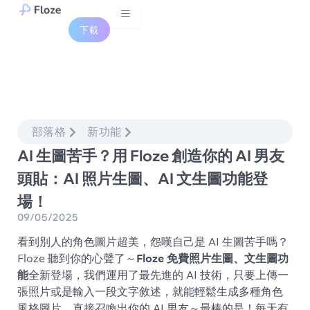
Skip
to
下載
content
部落格
新功能
AI 生圖苦手？用 Floze 創造你的 AI 男友
頭貼：AI 照片生圖、AI 文生圖功能登
場！
09/05/2025
看到別人的角色圖片超美，怨嘆自己是 AI 生圖苦手嗎？
Floze 聽到你的心聲了～
Floze 免費照片生圖、文生圖功
能
全新登場，我們運用了最先進的 AI 技術，只要上傳一
張照片或是輸入一段文字敘述，就能輕鬆生成多種角色
風格圖片，直接召喚出你的 AI 男友～最棒的是！每天有