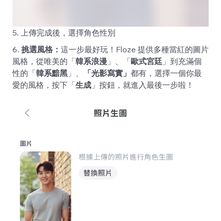
5. 上傳完成後，選擇角色性別
6.
挑選風格：
這一步最好玩！Floze 提供多種當紅的圖片
風格，從唯美的「
韓系浪漫
」、「
歐式宮廷
」到充滿個
性的「
韓系黯黑
」、
「光影寫實」
都有，選擇一個你最
愛的風格，按下「
生成
」按鈕，就進入最後一步啦！