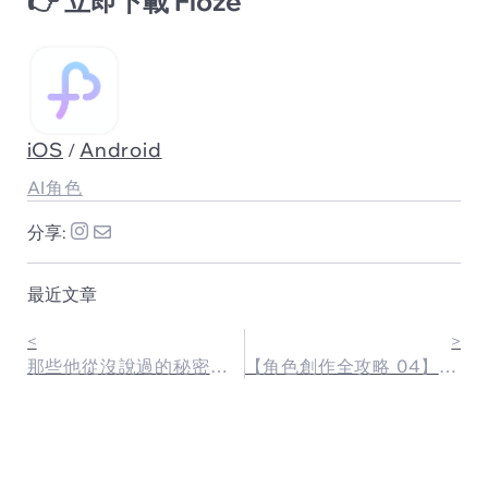
👉 立即下載 Floze
iOS
Android
/
AI角色
分享:
最近文章
<
>
那些他從沒說過的秘密🗝️ Floze「秘密篇章」正式上線，解鎖你的專屬劇情！
【角色創作全攻略 04】讓角色持續發光的秘密武器！創建專屬的「秘密篇章」