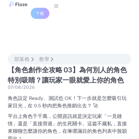
Skip
to
下載
content
部落格
教學
【角色創作全攻略 03】為何別人的角色
特別吸睛？讓玩家一眼就愛上你的角色
07/08/2026
角色設定 Ready、測試也 OK！下一步就是怎麼吸引玩
家目光，在 0.5 秒內把角色推銷出去？ 🚀
平台上角色千千萬，公開資訊就是決定玩家「一見鍾
情」還是「直接滑過」的生死關卡。這篇不藏私，直接
來聊聊怎麼讓你的角色，在琳瑯滿目的角色列表中脫穎
而出！