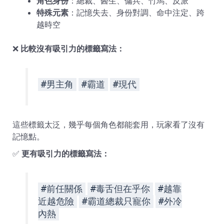
角色身份
：總裁、醫生、傭兵、竹馬、反派
特殊元素
：記憶失去、身份對調、命中注定、跨
越時空
❌
比較沒有吸引力的標籤寫法：
#男主角
#霸道
#現代
這些標籤太泛，幾乎每個角色都能套用，玩家看了沒有
記憶點。
✅
更有吸引力的標籤寫法：
#前任關係
#毒舌但在乎你
#越靠
近越危險
#霸道總裁只寵你
#外冷
內熱