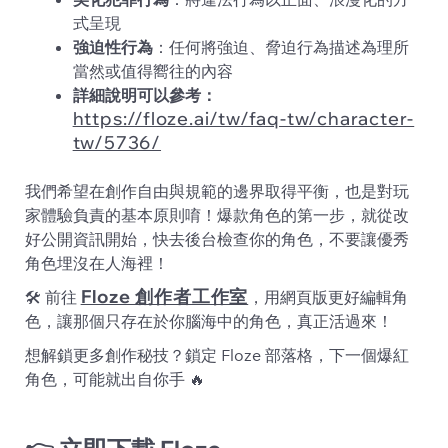
式呈現
強迫性行為
：任何將強迫、脅迫行為描述為理所
當然或值得嚮往的內容
詳細說明可以參考：
https://floze.ai/tw/faq-tw/character-
tw/5736/
我們希望在創作自由與規範的邊界取得平衡，也是對玩
家體驗負責的基本原則唷！爆款角色的第一步，就從改
好公開資訊開始，快去後台檢查你的角色，不要讓優秀
角色埋沒在人海裡！
Floze 創作者工作室
🛠️ 前往
，用網頁版更好編輯角
色，讓那個只存在於你腦海中的角色，真正活過來！
想解鎖更多創作秘技？鎖定 Floze 部落格，下一個爆紅
角色，可能就出自你手 🔥