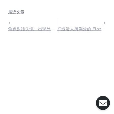
最近文章
<
>
角色對話失憶、出現外語或不當言論怎麼辦？
打造活人感滿分的 Floze AI 角色：新手指南來啦！