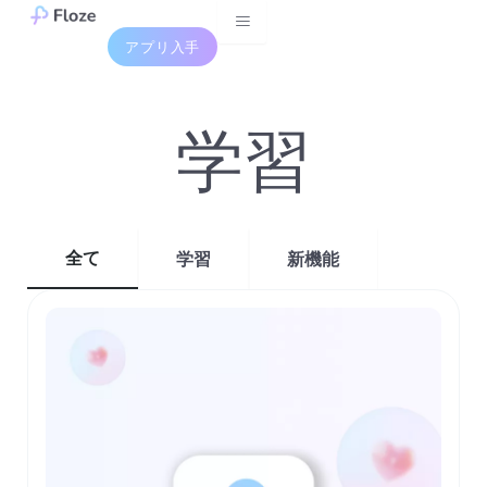
Skip
to
アプリ入手
content
学習
全て
学習
新機能